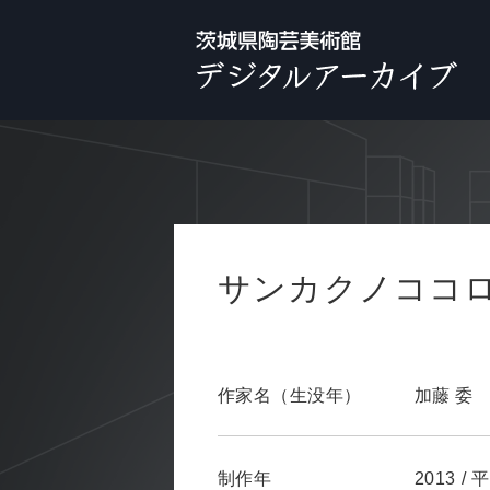
サンカクノココロ 
作家名（生没年）
加藤 委
制作年
2013
/
平