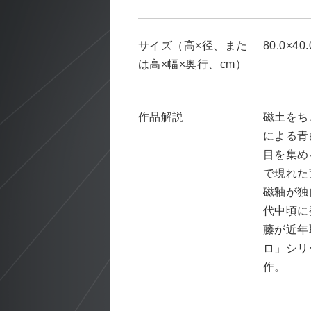
サイズ（高×径、また
80.0×40.
は高×幅×奥行、cm）
作品解説
磁土をち
による青
目を集め
で現れた
磁釉が独
代中頃に
藤が近年
ロ」シリ
作。