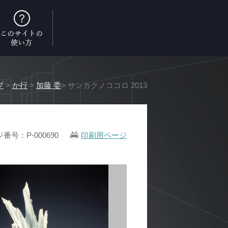
プ
>
か行
>
加藤 委
> サンカクノココロ 2013
番号：P-000690
印刷用ページ