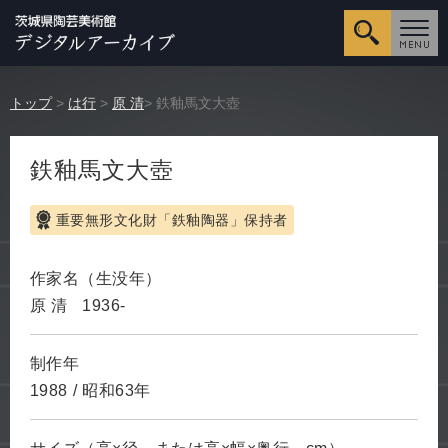
詳細検
トップ
>
は行
>
原 清
> 鉄釉馬文大壺
鉄釉馬文大壺
重要無形文化財「鉄釉陶器」保持者
作家名（生没年）
原 清
1936-
制作年
1988
/
昭和63年