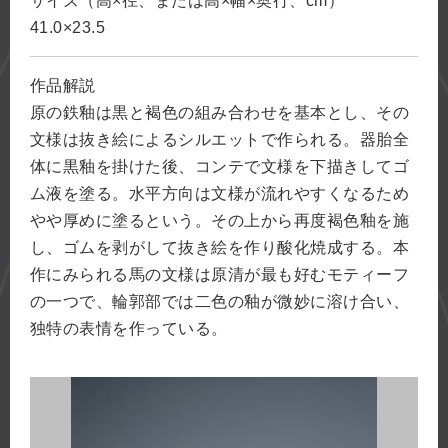
サイズ（高×径、または高×幅×奥行、cm）
41.0×23.5
作品解説
原の鉄釉は黒と褐色の組み合わせを基本とし、その
文様は抜き絵によるシルエットで作られる。器胎全
体に黒釉を掛けた後、コンテで文様を下描きしてゴ
ム液を塗る。水平方向は文様が流れやすくなるため
やや厚めに塗るという。その上から再度褐色釉を施
し、ゴムを剥がして抜き絵を作り酸化焼成する。本
作にみられる馬の文様は原清が最も好むモティーフ
の一つで、輪郭部では二色の釉が微妙に溶け合い、
独特の表情を作っている。