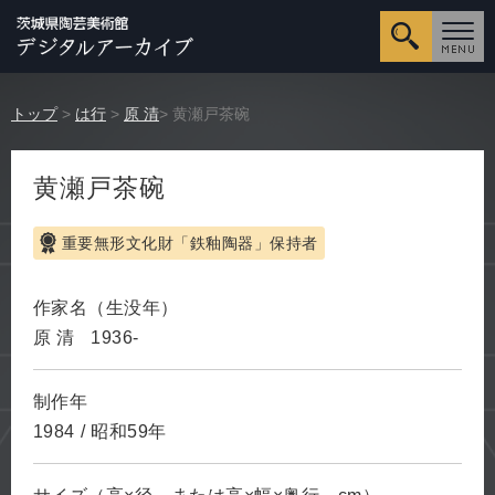
詳細検
トップ
>
は行
>
原 清
> 黄瀬戸茶碗
黄瀬戸茶碗
重要無形文化財「鉄釉陶器」保持者
作家名（生没年）
原 清
1936-
制作年
1984
/
昭和59年