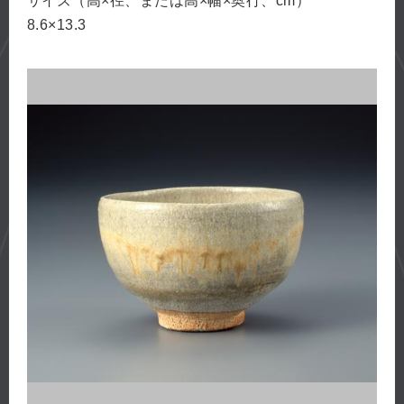
サイズ（高×径、または高×幅×奥行、cm）
8.6×13.3