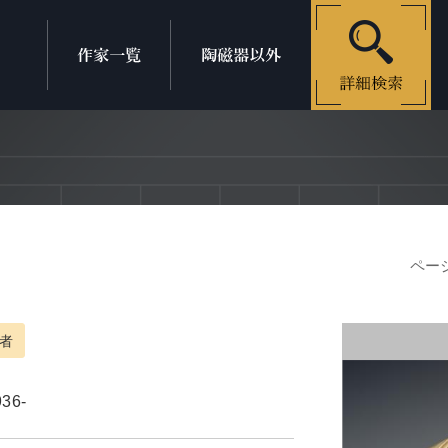
ページ
者
936-