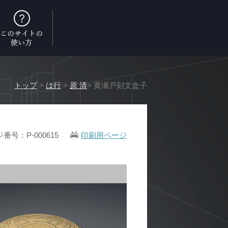
トップ
>
は行
>
原 清
> 黄瀬戸刻文盒子
番号：P-000615
印刷用ページ