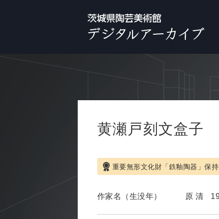
黄瀬戸刻文盒子
重要無形文化財「鉄釉陶器」保持
作家名（生没年）
原 清
1