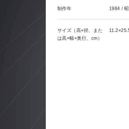
制作年
1984
/
昭
サイズ（高×径、また
11.2×25.
は高×幅×奥行、cm）