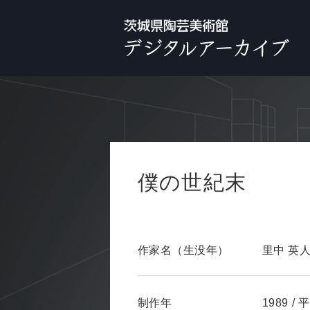
僕の世紀末
作家名（生没年）
里中 英
制作年
1989
/
平