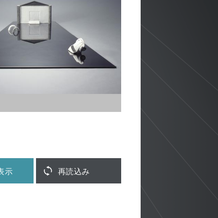
表示
再読込み