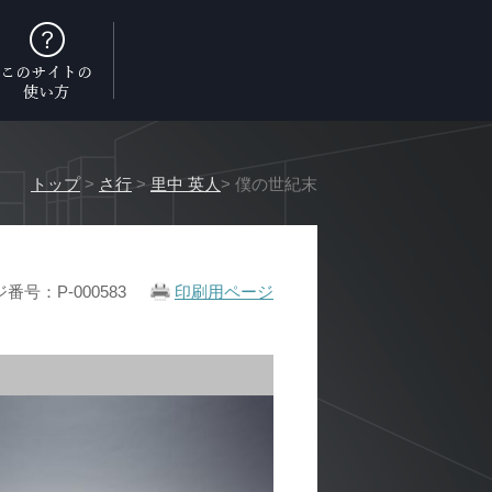
トップ
>
さ行
>
里中 英人
> 僕の世紀末
番号：P-000583
印刷用ページ