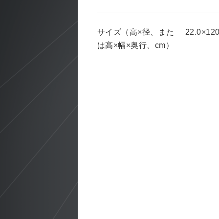
サイズ（高×径、また
22.0×120
は高×幅×奥行、cm）