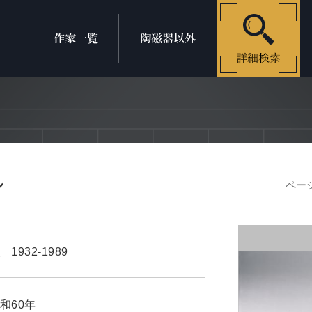
ル
ページ
人
1932-1989
和60年