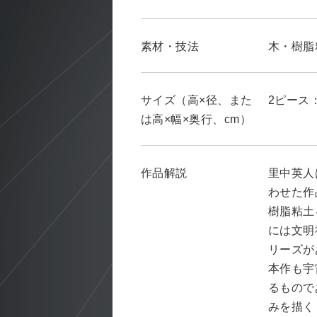
素材・技法
木・樹脂
サイズ（高×径、また
2ピース：9
は高×幅×奥行、cm）
作品解説
里中英人
わせた作
樹脂粘土
には文明
リーズが
本作も宇
るもので
みを描く