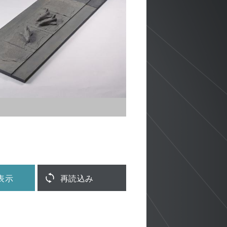
表示
再読込み