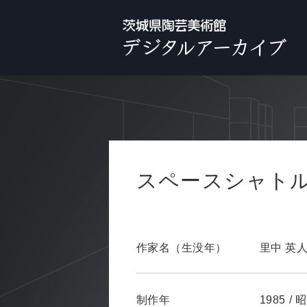
スペースシャト
作家名（生没年）
里中 英
制作年
1985
/
昭