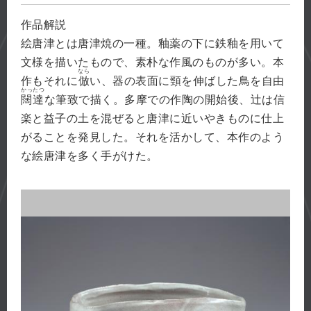
作品解説
絵唐津とは唐津焼の一種。釉薬の下に鉄釉を用いて
文様を描いたもので、素朴な作風のものが多い。本
なら
作もそれに
倣
い、器の表面に頸を伸ばした鳥を自由
かったつ
闊達
な筆致で描く。多摩での作陶の開始後、辻は信
楽と益子の土を混ぜると唐津に近いやきものに仕上
がることを発見した。それを活かして、本作のよう
な絵唐津を多く手がけた。