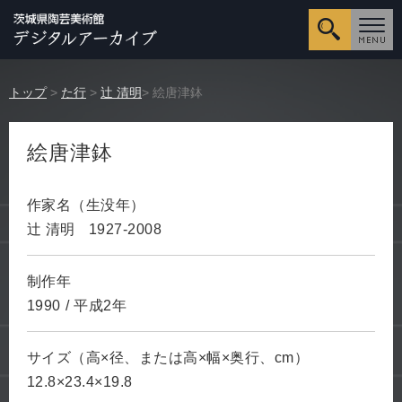
詳細検
トップ
>
た行
>
辻 清明
> 絵唐津鉢
絵唐津鉢
作家名（生没年）
辻 清明
1927-2008
制作年
1990
/
平成2年
サイズ（高×径、または高×幅×奥行、cm）
12.8×23.4×19.8