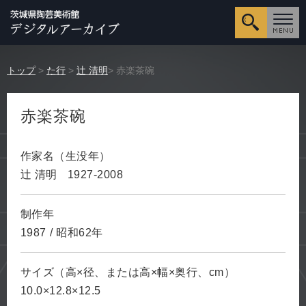
詳細検
トップ
>
た行
>
辻 清明
> 赤楽茶碗
赤楽茶碗
作家名（生没年）
辻 清明
1927-2008
制作年
1987
/
昭和62年
サイズ（高×径、または高×幅×奥行、cm）
10.0×12.8×12.5