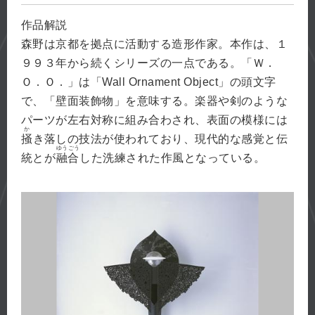
作品解説
森野は京都を拠点に活動する造形作家。本作は、１
９９３年から続くシリーズの一点である。「Ｗ．
Ｏ．Ｏ．」は「Wall Ornament Object」の頭文字
で、「壁面装飾物」を意味する。楽器や剣のような
パーツが左右対称に組み合わされ、表面の模様には
か
掻
き落しの技法が使われており、現代的な感覚と伝
ゆうごう
統とが
融合
した洗練された作風となっている。