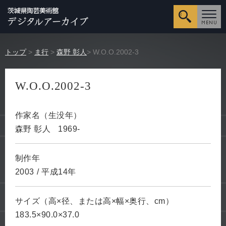
詳細検
トップ
>
ま行
>
森野 彰人
> W.O.O.2002-3
W.O.O.2002-3
作家名（生没年）
森野 彰人
1969-
制作年
2003
/
平成14年
サイズ（高×径、または高×幅×奥行、cm）
183.5×90.0×37.0