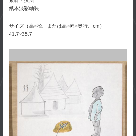
素材・技法
紙本淡彩軸装
サイズ（高×径、または高×幅×奥行、cm）
41.7×35.7