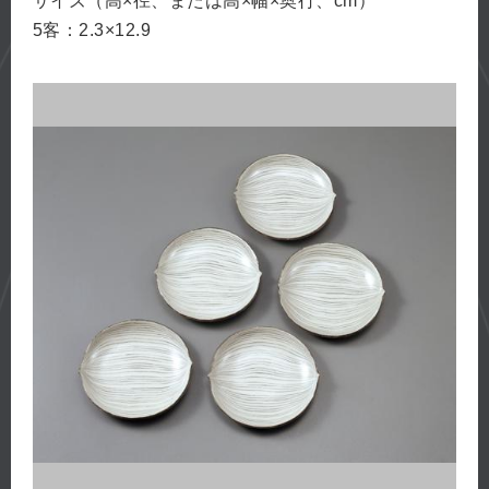
サイズ（高×径、または高×幅×奥行、cm）
5客：2.3×12.9