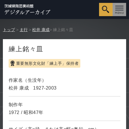
詳細検
トップ
>
ま行
>
松井 康成
> 練上銘々皿
練上銘々皿
重要無形文化財「練上手」保持者
作家名（生没年）
松井 康成
1927-2003
制作年
1972
/
昭和47年