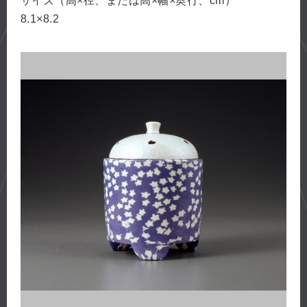
サイズ（高×径、または高×幅×奥行、cm）
8.1×8.2