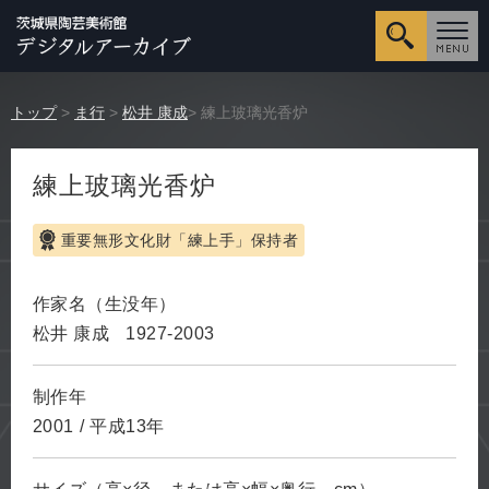
詳細検
トップ
>
ま行
>
松井 康成
> 練上玻璃光香炉
練上玻璃光香炉
重要無形文化財「練上手」保持者
作家名（生没年）
松井 康成
1927-2003
制作年
2001
/
平成13年