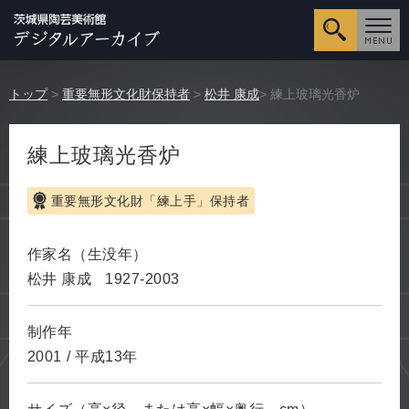
詳細検
トップ
>
重要無形文化財保持者
>
松井 康成
> 練上玻璃光香炉
練上玻璃光香炉
重要無形文化財「練上手」保持者
作家名（生没年）
松井 康成
1927-2003
制作年
2001
/
平成13年