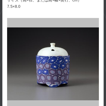
サイズ（高×径、または高×幅×奥行、cm）
7.5×8.0