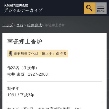
詳細検
トップ
>
ま行
>
松井 康成
> 萃瓷練上香炉
萃瓷練上香炉
重要無形文化財「練上手」保持者
作家名（生没年）
松井 康成
1927-2003
制作年
1991
/
平成3年