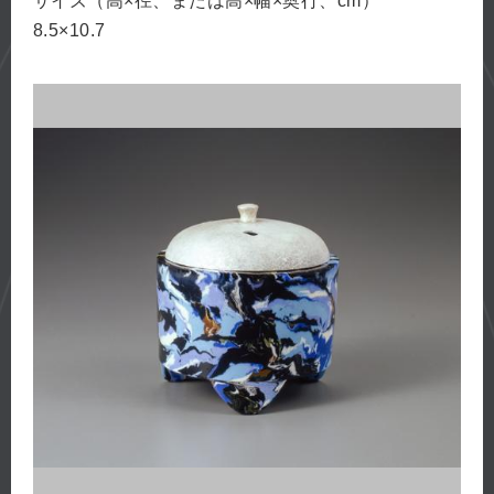
サイズ（高×径、または高×幅×奥行、cm）
8.5×10.7