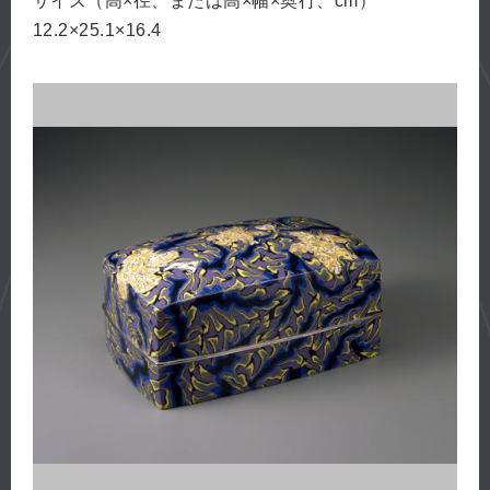
サイズ（高×径、または高×幅×奥行、cm）
12.2×25.1×16.4