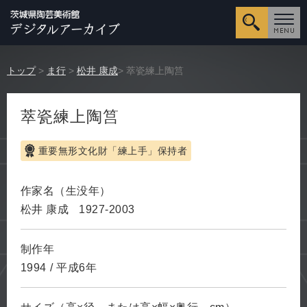
詳細検
トップ
>
ま行
>
松井 康成
> 萃瓷練上陶筥
萃瓷練上陶筥
重要無形文化財「練上手」保持者
作家名（生没年）
松井 康成
1927-2003
制作年
1994
/
平成6年