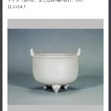
サイズ（高×径、または高×幅×奥行、cm）
11.1×14.7