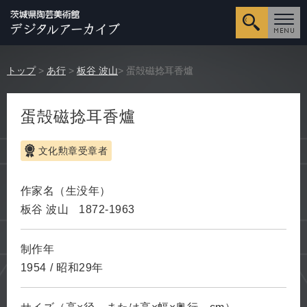
詳細検
トップ
>
あ行
>
板谷 波山
> 蛋殻磁捻耳香爐
蛋殻磁捻耳香爐
文化勲章受章者
作家名（生没年）
板谷 波山
1872-1963
制作年
1954
/
昭和29年