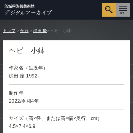
詳細検
トップ
>
か行
>
梶田 慶
> ヘビ 小鉢
ヘビ 小鉢
作家名（生没年）
梶田 慶 1992-
制作年
2022/令和4年
サイズ（高×径、または高×幅×奥行、cm）
4.5×7.4×6.9