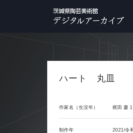
ハート 丸皿
作家名（生没年）
梶田 慶 1
制作年
2021/令