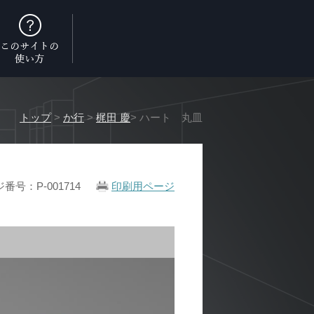
トップ
>
か行
>
梶田 慶
> ハート 丸皿
番号：P-001714
印刷用ページ