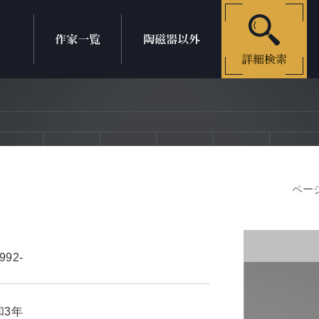
ページ
992-
和3年