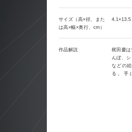
サイズ（高×径、また
4.1×13.5
は高×幅×奥行、cm）
作品解説
梶田慶は
んぼ、シ
などの
る。手