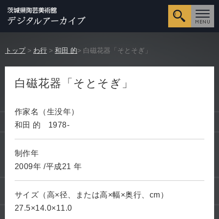
詳細検
トップ
>
わ行
>
和田 的
> 白磁花器「そとそぎ」
白磁花器「そとそぎ」
作家名（生没年）
和田 的
1978-
制作年
2009年
/平成21
年
サイズ（高×径、または高×幅×奥行、cm）
27.5×14.0×11.0