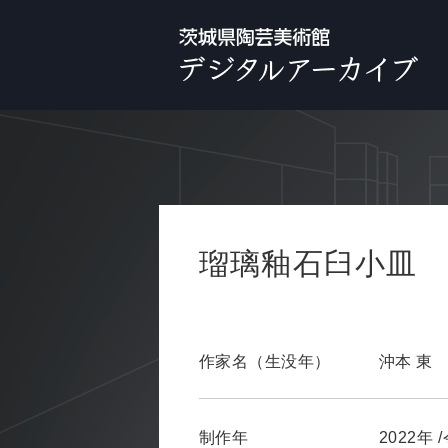
瑠璃釉石臼小皿
作家名（生没年）
沖本 東
制作年
2022年