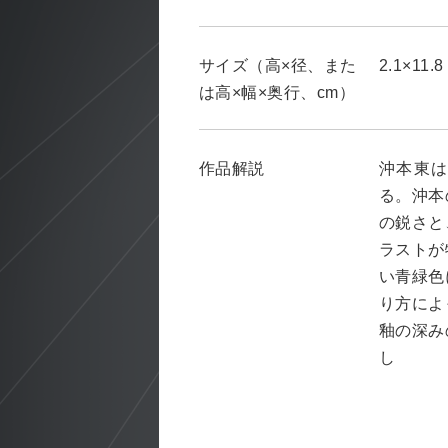
サイズ（高×径、また
2.1×11.8
は高×幅×奥行、cm）
作品解説
沖本東
る。沖本
の鋭さと
ラストが
い青緑色
り方によ
釉の深み