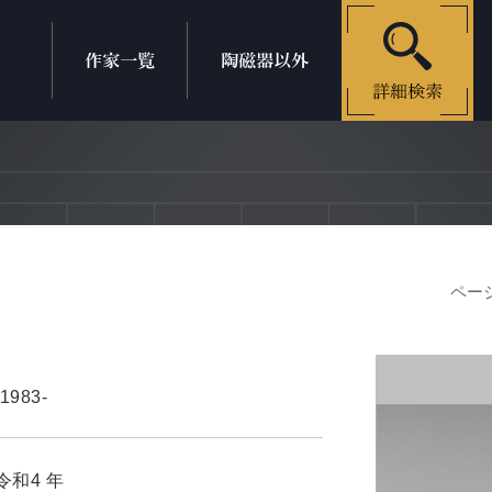
ページ
1983-
/令和4
年