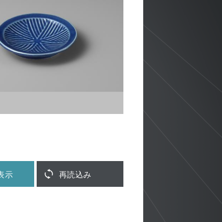
表示
再読込み