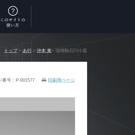
トップ
>
あ行
>
沖本 東
> 瑠璃釉石臼小皿
番号：P-001577
印刷用ページ