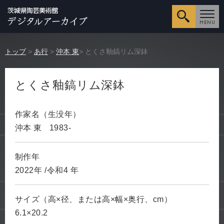
詳細検
トップ
>
あ行
>
沖本 東
> とくさ釉鎬リム深鉢
とくさ釉鎬リム深鉢
作家名（生没年）
沖本 東
1983-
制作年
2022年
/令和4
年
サイズ（高×径、または高×幅×奥行、cm）
6.1×20.2