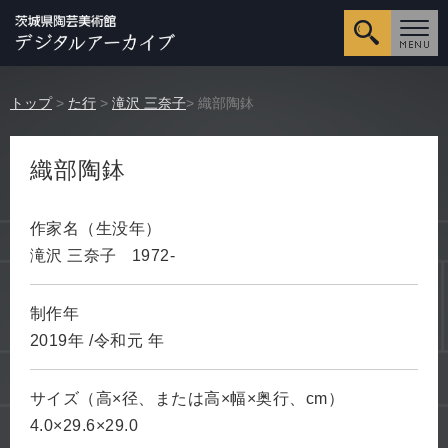
詳細検
トップ
>
た行
>
滝沢 三奈子
> 織部陶鉢
織部陶鉢
作家名（生没年）
滝沢 三奈子
1972-
制作年
2019年
/令和元
年
サイズ（高×径、または高×幅×奥行、cm）
4.0×29.6×29.0