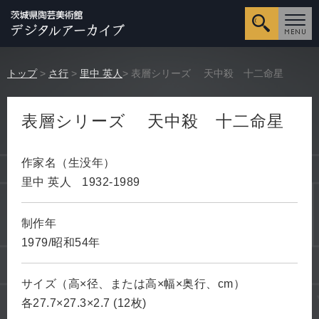
詳細検
トップ
>
さ行
>
里中 英人
> 表層シリーズ 天中殺 十二命星
表層シリーズ 天中殺 十二命星
作家名（生没年）
里中 英人
1932-1989
制作年
1979/昭和54年
サイズ（高×径、または高×幅×奥行、cm）
各27.7×27.3×2.7 (12枚)