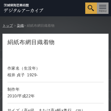
詳細検
トップ
>
染織
> 絹紙布網目織着物
絹紙布網目織着物
作家名（生没年）
桜井 貞子 1929-
制作年
2010/平成22年
サイズ（高×径、または高×幅×奥行、cm）