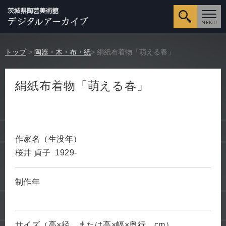
詳細検
トップ
>
陶器・木・布・紙
> 絹紙布着物「萌える春」
絹紙布着物「萌える春」
作家名（生没年）
桜井 貞子 1929-
制作年
サイズ（高×径、または高×幅×奥行、cm）