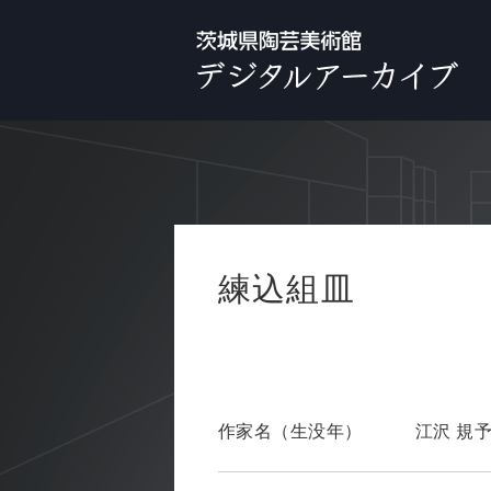
練込組皿
作家名（生没年）
江沢 規予 