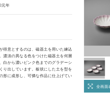
令和元年
が得意とするのは、磁器土を用いた練込
。濃淡の異なる色をつけた磁器土を何層
、白から濃いピンク色までのグラデーシ
くり出しています。板状にした土を型を
の形に成形し、可憐な作品に仕上げてい
全画面