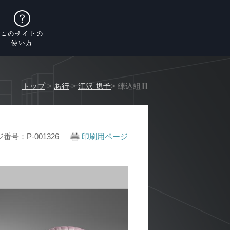
トップ
>
あ行
>
江沢 規予
> 練込組皿
番号：P-001326
印刷用ページ