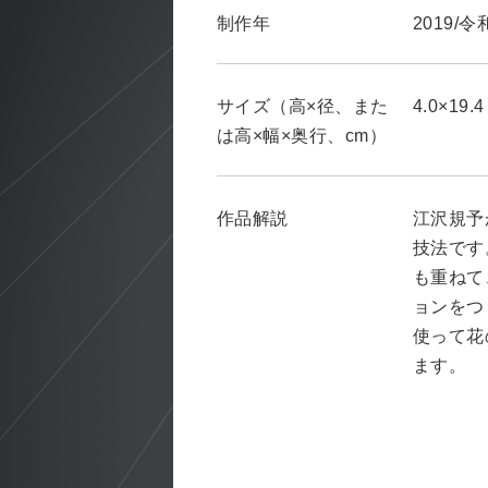
制作年
2019/
サイズ（高×径、また
4.0×19.4
は高×幅×奥行、cm）
作品解説
江沢規予
技法です
も重ねて
ョンをつ
使って花
ます。