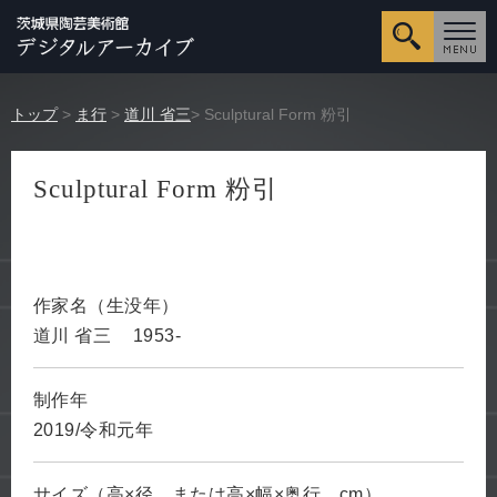
詳細検
トップ
>
ま行
>
道川 省三
> Sculptural Form 粉引
Sculptural Form 粉引
作家名（生没年）
道川 省三
1953-
制作年
2019/令和元年
サイズ（高×径、または高×幅×奥行、cm）