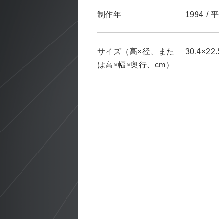
制作年
1994
/
平
サイズ（高×径、また
30.4×22.
は高×幅×奥行、cm）