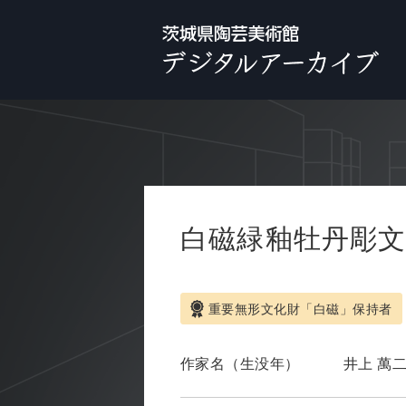
白磁緑釉牡丹彫
重要無形文化財「白磁」保持者
作家名（生没年）
井上 萬