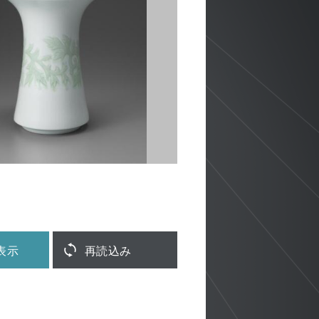
表示
再読込み