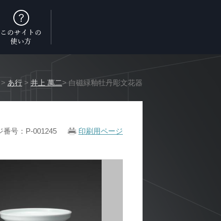
>
あ行
>
井上 萬二
> 白磁緑釉牡丹彫文花器
番号：P-001245
印刷用ページ