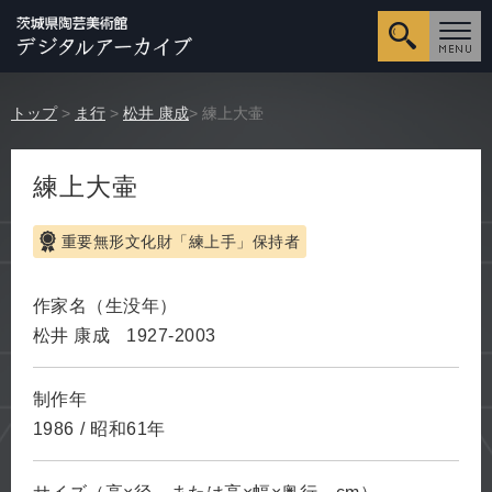
詳細検
トップ
>
ま行
>
松井 康成
> 練上大壷
練上大壷
重要無形文化財「練上手」保持者
作家名（生没年）
松井 康成
1927-2003
制作年
1986
/
昭和61年