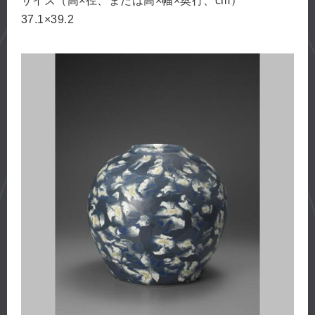
サイズ（高×径、または高×幅×奥行、cm）
37.1×39.2