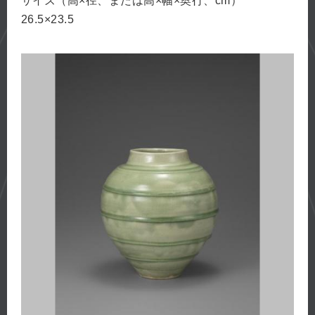
サイズ（高×径、または高×幅×奥行、cm）
26.5×23.5