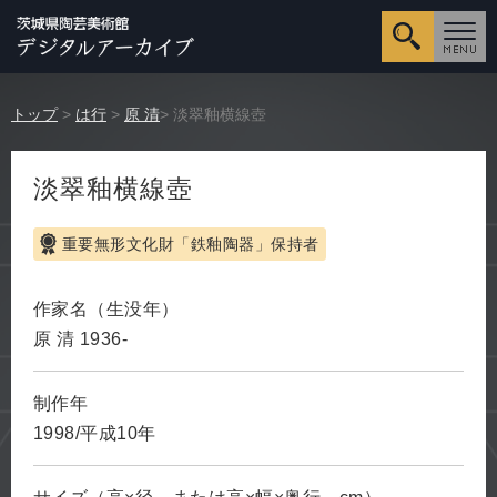
詳細検
トップ
>
は行
>
原 清
> 淡翠釉横線壺
淡翠釉横線壺
重要無形文化財「鉄釉陶器」保持者
作家名（生没年）
原 清 1936-
制作年
1998/平成10年