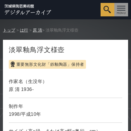
詳細検
トップ
>
は行
>
原 清
> 淡翠釉鳥浮文様壺
淡翠釉鳥浮文様壺
重要無形文化財「鉄釉陶器」保持者
作家名（生没年）
原 清 1936-
制作年
1998/平成10年