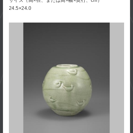
サイズ（高×径、または高×幅×奥行、cm）
24.5×24.0